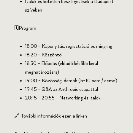
Italok és kötetlen beszélgetések a Budapest
szívében
🗓️Program
18:00 – Kapunyitás, regisztráció és mingling
18:20 – Köszöntő
18:30 – Előadás (előadó később kerül
meghatározásra)
19:00 – Közösségi demók (5–10 perc / demo)
19:45 – Q&A az Anthropic csapattal
20:15 – 20:55 – Networking és italok
🔗 További információk
ezen a linken