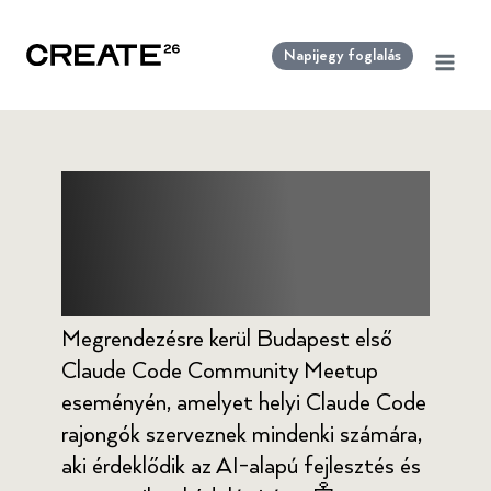
Skip
to
Napijegy foglalás
content
Claude Code
Meetup Budapest
Megrendezésre kerül Budapest első
Claude Code Community Meetup
eseményén, amelyet helyi Claude Code
rajongók szerveznek mindenki számára,
aki érdeklődik az AI-alapú fejlesztés és