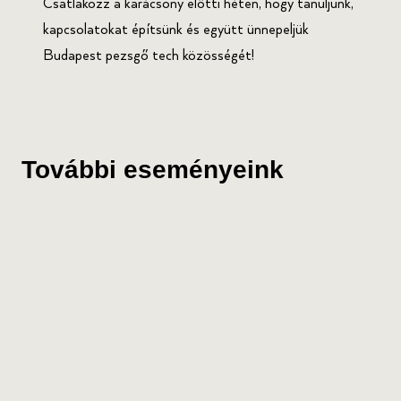
Csatlakozz a karácsony előtti héten, hogy tanuljunk,
kapcsolatokat építsünk és együtt ünnepeljük
Budapest pezsgő tech közösségét!
További eseményeink