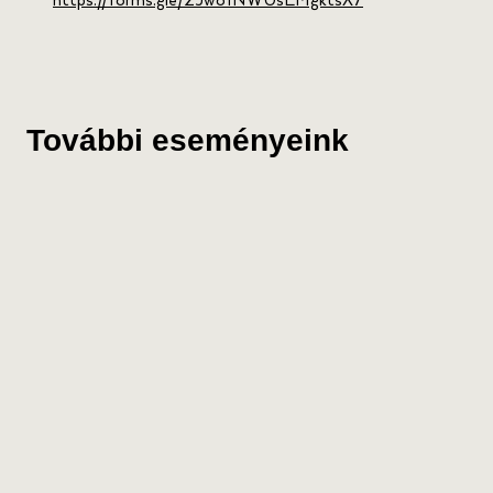
https://forms.gle/2Jwo1NWUsEMgktsX7
További eseményeink