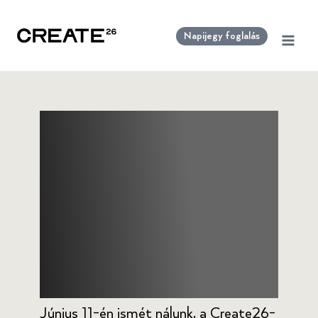
Skip
to
Napijegy foglalás
content
CraftHub HR 360°
Meetup –
Kapcsolódj, tanulj,
inspirálódj!
Június 11-én ismét nálunk, a Create26-