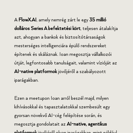
A
FlowX.AI
, amely nemrég zárt le egy
35 millió
dolláros Series A befektetési kört
, teljesen átalakítja
azt, ahogyan a bankok és biztosítótársaságok
mesterséges intelligenciára épülő rendszereket
építenek és skáláznak. Ioan megosztja vállalkozói
útját, legfontosabb tanulságait, valamint vízióját az
AI-native platformok
jövőjéről a szabályozott
iparágakban.
Ezen a meetupon Ioan arról beszél majd, milyen
kihívásokkal és tapasztalatokkal szembesült egy
gyorsan növekvő AI-cég felépítése során, és
megosztja gondolatait az
AI-native, agentikus
platformok
jövőjéről olyan iparágakban, mint például