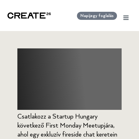
Skip
to
Napijegy foglalás
content
First Monday with
FlowX.AI &
PortfoLion
Csatlakozz a Startup Hungary
következő First Monday Meetupjára,
ahol egy exkluzív fireside chat keretein