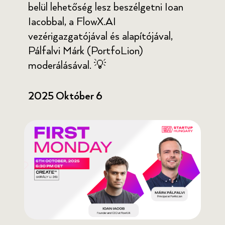
belül lehetőség lesz beszélgetni Ioan
Iacobbal, a FlowX.AI
vezérigazgatójával és alapítójával,
Pálfalvi Márk (PortfoLion)
moderálásával. 💡
2025 Október 6