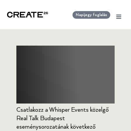
Skip
to
Napijegy foglalás
content
Real Talk Budapest
– Women’s Day
Special Edition
Csatlakozz a Whisper Events közelgő
Real Talk Budapest
eseménysorozatának következő