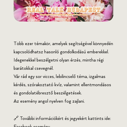
Több ezer témakör, amelyek segítségével könnyedén
kapcsolódhatsz hasonló gondolkodású emberekkel.
Idegenekkel beszélgetni olyan érzés, mintha régi
barátokkal csevegnél.
Vár rád egy sor vicces, lebilincselő téma, izgalmas
kérdés, szórakoztató kvíz, valamint ellentmondásos
és gondolatébresztő beszélgetések.
Az esemény angol nyelven fog zajlani.
🔗 További információkért és jegyekért kattints ide:
Facebook esemény